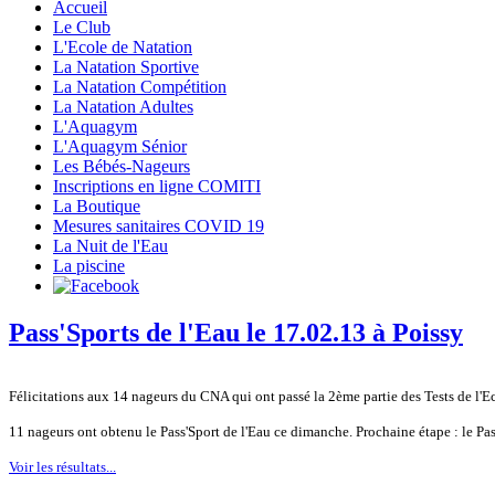
Accueil
Le Club
L'Ecole de Natation
La Natation Sportive
La Natation Compétition
La Natation Adultes
L'Aquagym
L'Aquagym Sénior
Les Bébés-Nageurs
Inscriptions en ligne COMITI
La Boutique
Mesures sanitaires COVID 19
La Nuit de l'Eau
La piscine
Pass'Sports de l'Eau le 17.02.13 à Poissy
Félicitations aux 14 nageurs du CNA qui ont passé la 2ème partie des Tests de l'E
11 nageurs ont obtenu le Pass'Sport de l'Eau ce dimanche. Prochaine étape : le Pa
Voir les résultats...