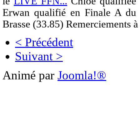
le
LIVE FFN...
Chloé qualifiée 
Erwan qualifié en Finale A d
Brasse (33.85) Remerciements à C
< Précédent
Suivant >
Animé par
Joomla!®