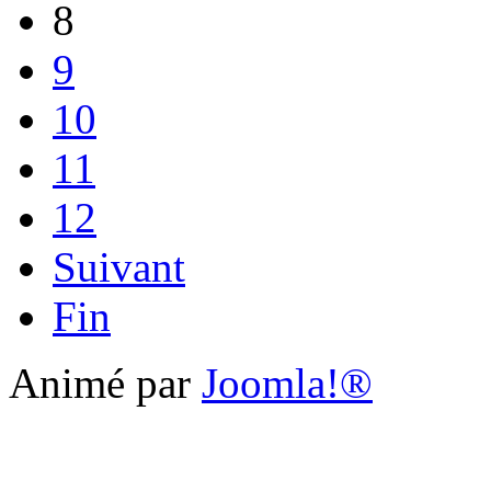
8
9
10
11
12
Suivant
Fin
Animé par
Joomla!®